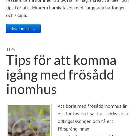
festens tema kommer till liv. Här är några kreativa idéer och
tips för att dekorera barnkalaset med färgglada ballonger
och skapa…
Read more →
TIPS
Tips för att komma
igång med frösådd
inomhus
Att börja med frösådd inomhus är
ett fantastiskt sätt att kickstarta
odlingssäsongen och få ett
försprång innan