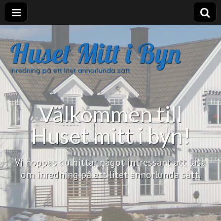
Huset Mitt i Byn
Inredning på ett litet annorlunda sätt
Välkommen till
Huset mitt i byn!
Vi hoppas du hittar något intressant att läsa
om inredning på ett litet annorlunda sätt.