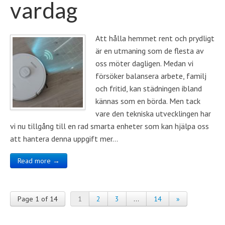
vardag
Att hålla hemmet rent och prydligt
är en utmaning som de flesta av
oss möter dagligen. Medan vi
försöker balansera arbete, familj
och fritid, kan städningen ibland
kännas som en börda. Men tack
vare den tekniska utvecklingen har
vi nu tillgång till en rad smarta enheter som kan hjälpa oss
att hantera denna uppgift mer…
Read more →
Page 1 of 14
1
2
3
…
14
»