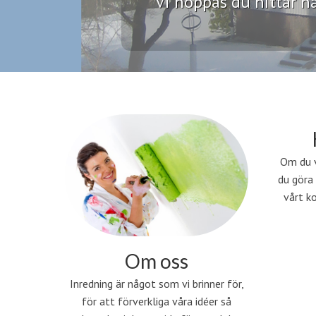
Vi hoppas du hittar nå
Om du v
du göra
vårt k
Om oss
Inredning är något som vi brinner för,
för att förverkliga våra idéer så