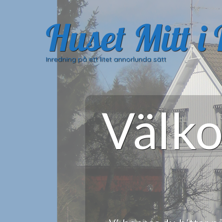
Huset Mitt i
Inredning på ett litet annorlunda sätt
Välko