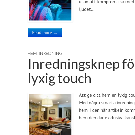
utan att kompromissa med lj
ljudet…
Read more →
HEM
,
INREDNING
Inredningsknep för
lyxig touch
Att ge ditt hem en lyxig to
Med några smarta inrednings
hem. I den här artikeln komm
hem den där exklusiva käns