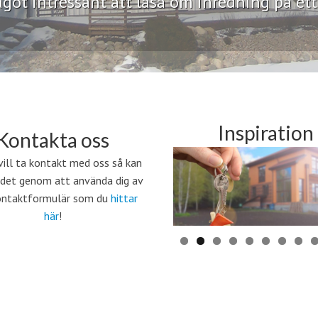
got intressant att läsa om inredning på ett
Inspiration
Kontakta oss
ill ta kontakt med oss så kan
 det genom att använda dig av
ontaktformulär som du
hittar
här
!