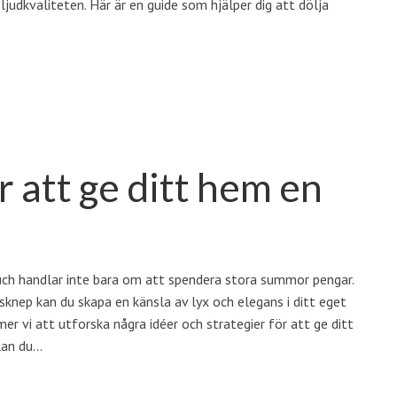
udkvaliteten. Här är en guide som hjälper dig att dölja
 att ge ditt hem en
uch handlar inte bara om att spendera stora summor pengar.
knep kan du skapa en känsla av lyx och elegans i ditt eget
er vi att utforska några idéer och strategier för att ge ditt
lan du…