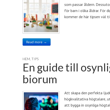
som passar åldern. Dessuto
för barn i olika åldrar. För
kommer de här tipsen väl til
Read more →
HEM
,
TIPS
En guide till osynli
biorum
Att skapa den perfekta ljud
högkvalitativa högtalare, 
att bygga in osynliga högta