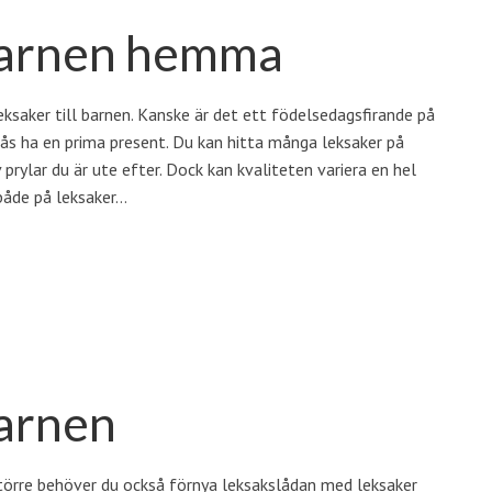
 barnen hemma
eksaker till barnen. Kanske är det ett födelsedagsfirande på
ås ha en prima present. Du kan hitta många leksaker på
 prylar du är ute efter. Dock kan kvaliteten variera en hel
 både på leksaker…
barnen
större behöver du också förnya leksakslådan med leksaker