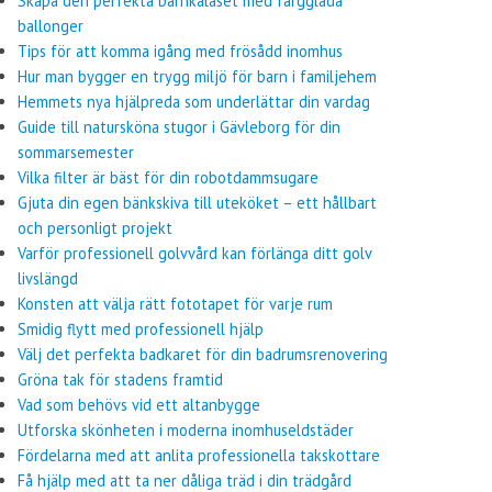
Skapa den perfekta barnkalaset med färgglada
ballonger
Tips för att komma igång med frösådd inomhus
Hur man bygger en trygg miljö för barn i familjehem
Hemmets nya hjälpreda som underlättar din vardag
Guide till natursköna stugor i Gävleborg för din
sommarsemester
Vilka filter är bäst för din robotdammsugare
Gjuta din egen bänkskiva till uteköket – ett hållbart
och personligt projekt
Varför professionell golvvård kan förlänga ditt golv
livslängd
Konsten att välja rätt fototapet för varje rum
Smidig flytt med professionell hjälp
Välj det perfekta badkaret för din badrumsrenovering
Gröna tak för stadens framtid
Vad som behövs vid ett altanbygge
Utforska skönheten i moderna inomhuseldstäder
Fördelarna med att anlita professionella takskottare
Få hjälp med att ta ner dåliga träd i din trädgård