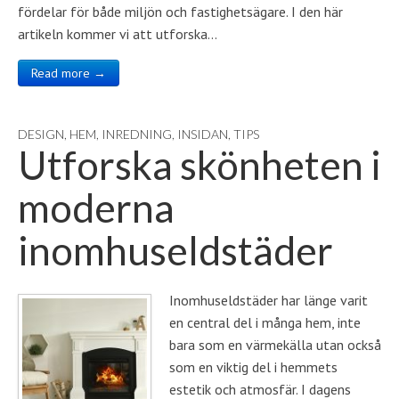
fördelar för både miljön och fastighetsägare. I den här
artikeln kommer vi att utforska…
Read more →
DESIGN
,
HEM
,
INREDNING
,
INSIDAN
,
TIPS
Utforska skönheten i
moderna
inomhuseldstäder
Inomhuseldstäder har länge varit
en central del i många hem, inte
bara som en värmekälla utan också
som en viktig del i hemmets
estetik och atmosfär. I dagens