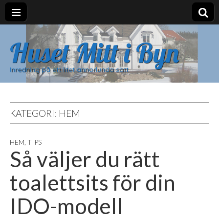
Huset Mitt i Byn
Inredning på ett litet annorlunda sätt
KATEGORI: HEM
HEM
,
TIPS
Så väljer du rätt
toalettsits för din
IDO-modell