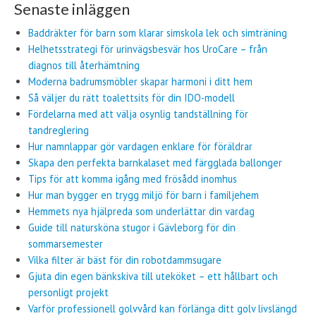
Senaste inläggen
Baddräkter för barn som klarar simskola lek och simträning
Helhetsstrategi för urinvägsbesvär hos UroCare – från
diagnos till återhämtning
Moderna badrumsmöbler skapar harmoni i ditt hem
Så väljer du rätt toalettsits för din IDO-modell
Fördelarna med att välja osynlig tandställning för
tandreglering
Hur namnlappar gör vardagen enklare för föräldrar
Skapa den perfekta barnkalaset med färgglada ballonger
Tips för att komma igång med frösådd inomhus
Hur man bygger en trygg miljö för barn i familjehem
Hemmets nya hjälpreda som underlättar din vardag
Guide till natursköna stugor i Gävleborg för din
sommarsemester
Vilka filter är bäst för din robotdammsugare
Gjuta din egen bänkskiva till uteköket – ett hållbart och
personligt projekt
Varför professionell golvvård kan förlänga ditt golv livslängd