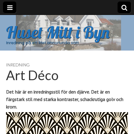
Huset Mitt i Byn
Inredning på ett litet annorlunda sätt
INREDNING
Art Déco
Det här är en inredningsstil för den djärve. Det är en
färgstark stil med starka kontraster, schackrutiga golv och
krom.